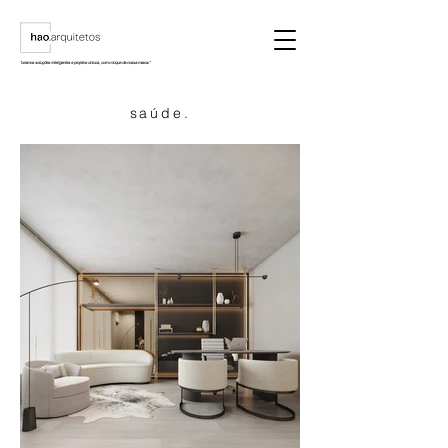
"criamos soluções inteligentes e projetos únicos, com o toque da nossa marca."
saúde.