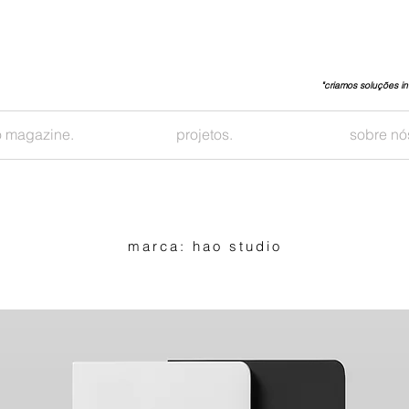
"criamos soluções in
 magazine.
projetos.
sobre nó
marca: hao studio