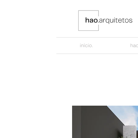
início.
hao